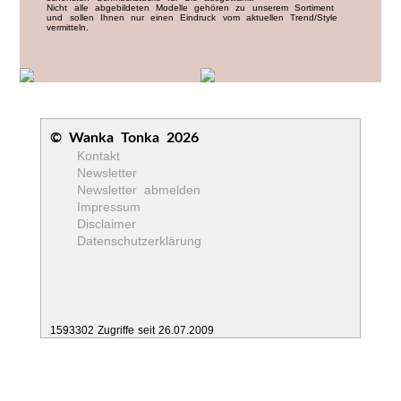
Nicht alle abgebildeten Modelle gehören zu unserem Sortiment
und sollen Ihnen nur einen Eindruck vom aktuellen Trend/Style
vermitteln.
© Wanka Tonka 2026
Kontakt
Newsletter
Newsletter abmelden
Impressum
Disclaimer
Datenschutzerklärung
1593302 Zugriffe seit 26.07.2009