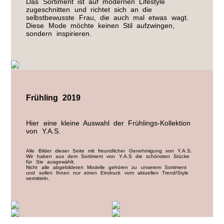
Das Sortiment ist auf modernen Lifestyle
zugeschnitten und richtet sich an die
selbstbewusste Frau, die auch mal etwas wagt.
Diese Mode möchte keinen Stil aufzwingen,
sondern inspirieren.
Frühling 2019
Hier eine kleine Auswahl der Frühlings-Kollektion
von Y.A.S.
Alle Bilder dieser Seite mit freundlicher Genehmigung von Y.A.S.
Wir haben aus dem Sortiment von Y.A.S die schönsten Stücke
für Sie ausgewählt.
Nicht alle abgebildeten Modelle gehören zu unserem Sortiment
und sollen Ihnen nur einen Eindruck vom aktuellen Trend/Style
vermitteln.